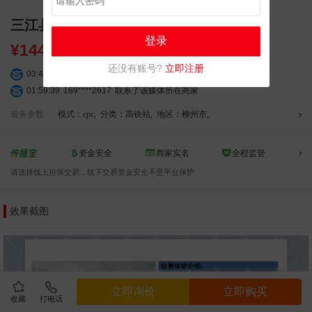
三江县三江南站三面大型户外广告牌
登录
¥
144000.00
03:42:33
158****0746
联系了该媒体所在商家
还没有账号?
立即注册
01:59:39
189****2617
联系了该媒体所在商家
12:40:20
177****7961
联系了该媒体所在商家
服务参数
模式：cpc
,
分类：高铁站
,
地区：柳州市
,
04:12:36
181****8167
联系了该媒体所在商家
04:16:44
181****0078
联系了该媒体所在商家
01:50:54
192****2334
联系了该媒体所在商家
资金安全
商家实名
全程监管
03:40:56
157****6971
联系了该媒体所在商家
请选择线上担保交易，线下交易资金安全不受平台保护
10:08:47
155****5272
联系了该媒体所在商家
02:32:27
176****3456
联系了该媒体所在商家
效果截图
04:09:07
182****6963
联系了该媒体所在商家
11:44:28
130****3379
联系了该媒体所在商家
08:36:41
191****0991
联系了该媒体所在商家
05:24:34
186****8762
联系了该媒体所在商家
06:11:20
166****9198
联系了该媒体所在商家
立即询价
立即购买
收藏
打电话
05:17:23
182****1341
联系了该媒体所在商家