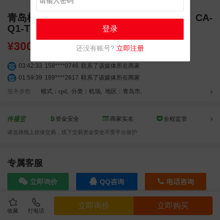
青岛机场T1出发层墙面灯箱广告（一个月）CA-
Q1-T1
登录
¥
30000.00
还没有账号?
立即注册
03:42:33
158****0746
联系了该媒体所在商家
01:59:39
189****2617
联系了该媒体所在商家
12:40:20
177****7961
联系了该媒体所在商家
服务参数
模式：cpd
,
分类：机场
,
地区：青岛市
,
04:12:36
181****8167
联系了该媒体所在商家
04:16:44
181****0078
联系了该媒体所在商家
资金安全
商家实名
全程监管
01:50:54
192****2334
联系了该媒体所在商家
请选择线上担保交易，线下交易资金安全不受平台保护
03:40:56
157****6971
联系了该媒体所在商家
10:08:47
155****5272
联系了该媒体所在商家
02:32:27
176****3456
联系了该媒体所在商家
专属客服
04:09:07
182****6963
联系了该媒体所在商家
立即询价
QQ咨询
电话咨询
11:44:28
130****3379
联系了该媒体所在商家
08:36:41
191****0991
联系了该媒体所在商家
立即询价
立即购买
05:24:34
186****8762
联系了该媒体所在商家
收藏
打电话
效果截图
06:11:20
166****9198
联系了该媒体所在商家