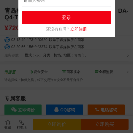
青岛机场T2出发层墙面灯箱广告（一个月）DA-
Q4-T2
登录
¥
72000.00
还没有账号?
立即注册
03:18:49
173****0620
联系了该媒体所在商家
03:20:56
156****3374
联系了该媒体所在商家
03:42:33
158****0746
联系了该媒体所在商家
服务参数
模式：cpd
,
分类：机场
,
地区：青岛市
,
01:59:39
189****2617
联系了该媒体所在商家
12:40:20
177****7961
联系了该媒体所在商家
资金安全
商家实名
全程监管
04:12:36
181****8167
联系了该媒体所在商家
请选择线上担保交易，线下交易资金安全不受平台保护
04:16:44
181****0078
联系了该媒体所在商家
01:50:54
192****2334
联系了该媒体所在商家
03:40:56
157****6971
联系了该媒体所在商家
专属客服
10:08:47
155****5272
联系了该媒体所在商家
立即询价
QQ咨询
电话咨询
02:32:27
176****3456
联系了该媒体所在商家
04:09:07
182****6963
联系了该媒体所在商家
立即询价
立即购买
11:44:28
130****3379
联系了该媒体所在商家
收藏
打电话
效果截图
08:36:41
191****0991
联系了该媒体所在商家