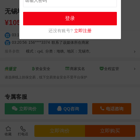
无锡地铁1号线全线闸机贴广告（4周）
登录
¥
105600.00
还没有账号?
立即注册
03:18:49
173****0620
联系了该媒体所在商家
03:20:56
156****3374
联系了该媒体所在商家
03:42:33
158****0746
联系了该媒体所在商家
服务参数
模式：cpd
,
分类：地铁
,
地区：无锡市
,
01:59:39
189****2617
联系了该媒体所在商家
12:40:20
177****7961
联系了该媒体所在商家
资金安全
商家实名
全程监管
04:12:36
181****8167
联系了该媒体所在商家
请选择线上担保交易，线下交易资金安全不受平台保护
04:16:44
181****0078
联系了该媒体所在商家
01:50:54
192****2334
联系了该媒体所在商家
03:40:56
157****6971
联系了该媒体所在商家
专属客服
10:08:47
155****5272
联系了该媒体所在商家
立即询价
QQ咨询
电话咨询
02:32:27
176****3456
联系了该媒体所在商家
04:09:07
182****6963
联系了该媒体所在商家
11:44:28
130****3379
联系了该媒体所在商家
效果截图
立即询价
立即购买
08:36:41
191****0991
联系了该媒体所在商家
收藏
打电话