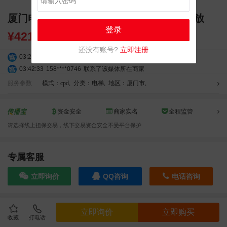
厦门电梯电视广告公司广告电视框架4.0投放
登录
¥
42187.20
还没有账号?
立即注册
03:20:56
156****3374
联系了该媒体所在商家
03:42:33
158****0746
联系了该媒体所在商家
01:59:39
189****2617
联系了该媒体所在商家
服务参数
模式：cpd
,
分类：电梯
,
地区：厦门市
,
12:40:20
177****7961
联系了该媒体所在商家
04:12:36
181****8167
联系了该媒体所在商家
资金安全
商家实名
全程监管
04:16:44
181****0078
联系了该媒体所在商家
请选择线上担保交易，线下交易资金安全不受平台保护
01:50:54
192****2334
联系了该媒体所在商家
03:40:56
157****6971
联系了该媒体所在商家
10:08:47
155****5272
联系了该媒体所在商家
专属客服
02:32:27
176****3456
联系了该媒体所在商家
立即询价
QQ咨询
电话咨询
04:09:07
182****6963
联系了该媒体所在商家
11:44:28
130****3379
联系了该媒体所在商家
08:36:41
191****0991
联系了该媒体所在商家
效果截图
立即询价
立即购买
05:24:34
186****8762
联系了该媒体所在商家
收藏
打电话