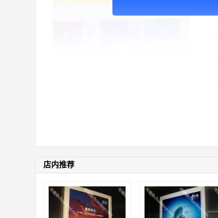
广
价
店内推荐