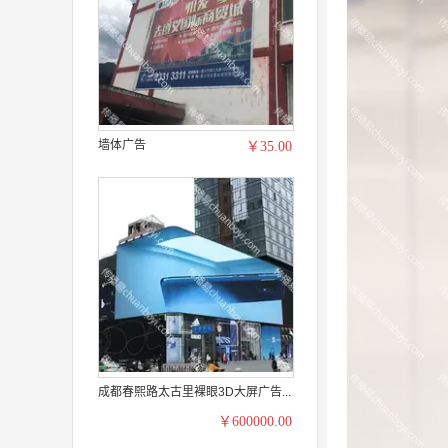
墙体广告
￥35.00
成都春熙路太古里裸眼3D大屏广告...
￥600000.00