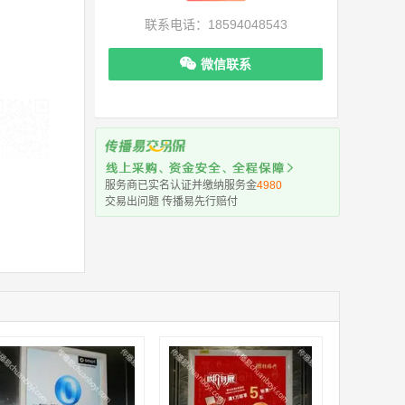
联系电话：18594048543
微信联系
机下单更便捷
服务商已实名认证并缴纳服务金
4980
交易出问题 传播易先行赔付