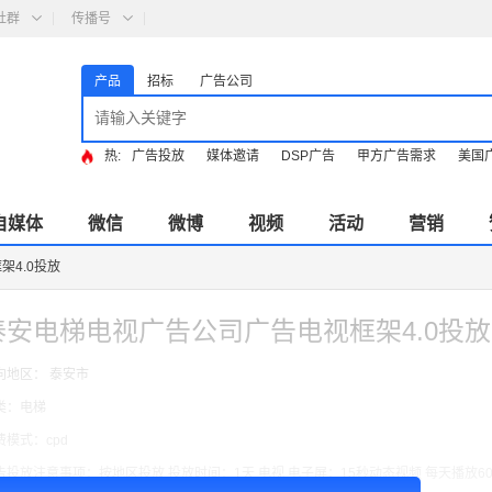
社群
传播号
产品
招标
广告公司
热:
广告投放
媒体邀请
DSP广告
甲方广告需求
美国
自媒体
微信
微博
视频
活动
营销
4.0投放
泰安电梯电视广告公司广告电视框架4.0投放
向地区： 泰安市
类：电梯
费模式：cpd
告投放注意事项：按地区投放 投放时间：1天 电视 电子屏：15秒动态视频 每天播放6