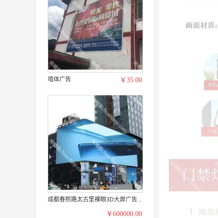
墙体广告
￥35.00
成都春熙路太古里裸眼3D大屏广告...
￥600000.00