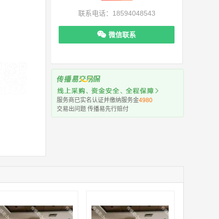
联系电话：18594048543
微信联系
服务商已实名认证并缴纳服务金
4980
机下单更便捷
交易出问题 传播易先行赔付