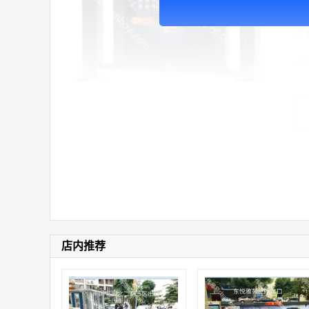
费
广
价
店内推荐