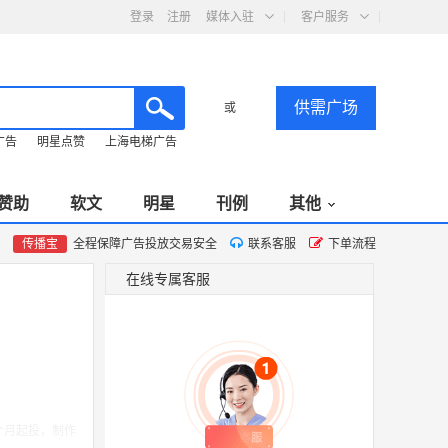
登录
注册
媒体入驻
客户服务
供需广场
或
广告
明星点赞
上海电梯广告
赞助
软文
明星
刊例
其他
传播宝
全程保障广告投放交易安全
联系客服
下单流程
在线专属客服
个月起投，制作