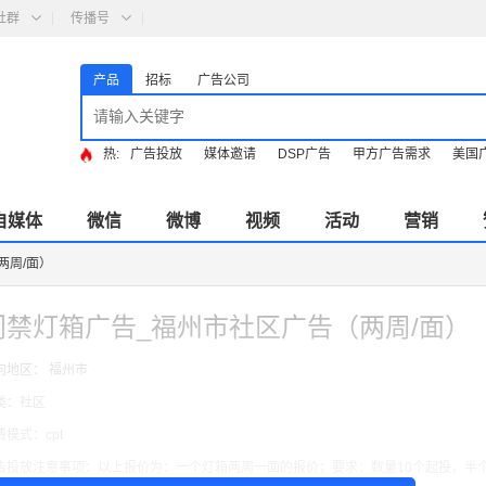
社群
传播号
产品
招标
广告公司
热:
广告投放
媒体邀请
DSP广告
甲方广告需求
美国
自媒体
微信
微博
视频
活动
营销
两周/面）
门禁灯箱广告_福州市社区广告（两周/面）
向地区： 福州市
类：社区
费模式：cpt
告投放注意事项：以上报价为：一个灯箱两周一面的报价；要求：数量10个起投，半