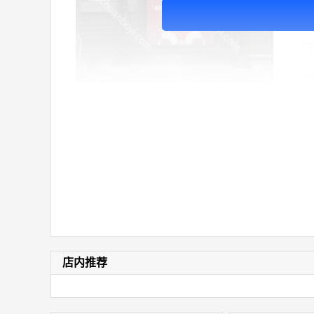
广
广
价
店内推荐