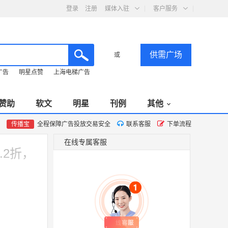
登录
注册
媒体入驻
客户服务
供需广场
或
广告
明星点赞
上海电梯广告
赞助
软文
明星
刊例
其他
传播宝
全程保障广告投放交易安全
联系客服
下单流程
在线专属客服
.2折，