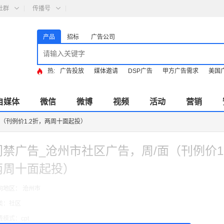
社群
传播号
产品
招标
广告公司
热:
广告投放
媒体邀请
DSP广告
甲方广告需求
美国
自媒体
微信
微博
视频
活动
营销
（刊例价1.2折，两周十面起投）
门禁广告_沧州市社区广告，周/面（刊例价1
两周十面起投）
向地区： 沧州市
类：社区
费模式：cpt