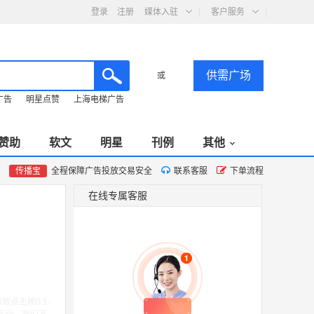
登录
注册
媒体入驻
客户服务
供需广场
或
广告
明星点赞
上海电梯广告
赞助
软文
明星
刊例
其他
传播宝
全程保障广告投放交易安全
联系客服
下单流程
在线专属客服
点击按0.1-