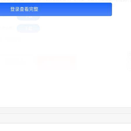
.2元收取。推送模式：终端点击领红包后即推送广告页面，可以无感跳转客户后台进行
运营，客户素材须自己提供（账户目前暂时不支持退款，所有合作均为先款）
登录查看完整
下载
告简介：
下载
告资源表：
￥0.10
格：
加入购物车
获取底价
手
12:40:20
177****7961
联系了该媒体所在商家
04:12:36
181****8167
联系了该媒体所在商家
04:16:44
181****0078
联系了该媒体所在商家
01:50:54
192****2334
联系了该媒体所在商家
03:40:56
157****6971
联系了该媒体所在商家
10:08:47
155****5272
联系了该媒体所在商家