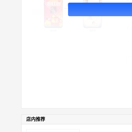
0
做
广
广
价
店内推荐