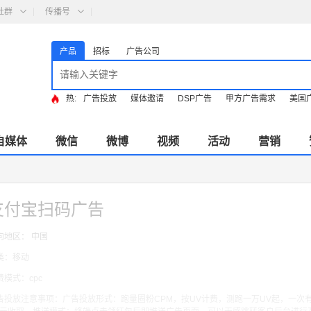
社群
传播号
产品
招标
广告公司
热:
广告投放
媒体邀请
DSP广告
甲方广告需求
美国
自媒体
微信
微博
视频
活动
营销
支付宝扫码广告
向地区： 中国
类：移动
费模式：cpc
告投放注意事项：广告投放形式：跑量圈粉CPM，按UV计费，测跑一万UV起，一次有效