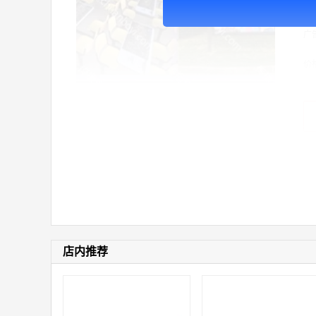
0
广
价
店内推荐