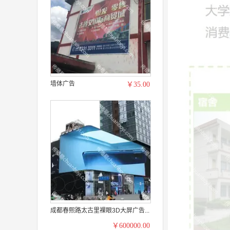
墙体广告
￥35.00
成都春熙路太古里裸眼3D大屏广告...
￥600000.00