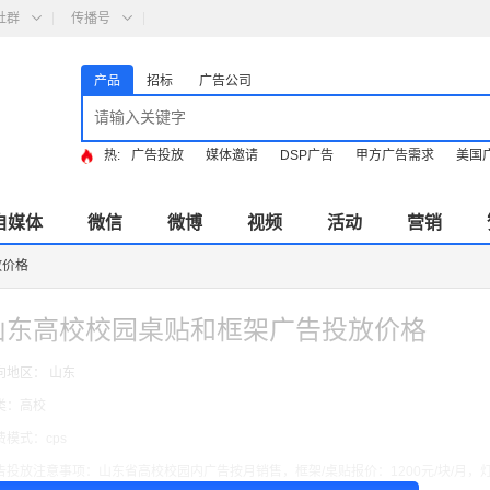
社群
传播号
产品
招标
广告公司
热:
广告投放
媒体邀请
DSP广告
甲方广告需求
美国
自媒体
微信
微博
视频
活动
营销
放价格
山东高校校园桌贴和框架广告投放价格
向地区： 山东
类：高校
费模式：cps
告投放注意事项：山东省高校校园内广告按月销售，框架/桌贴报价：1200元/块/月，灯