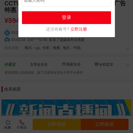
CCTV-13新闻直播间栏目每天3次/6次套播广告
特惠
登录
¥
59400.00
还没有账号?
立即注册
03:20:56
156****3374
联系了该媒体所在商家
03:42:33
158****0746
联系了该媒体所在商家
01:59:39
189****2617
联系了该媒体所在商家
服务参数
模式：cpt
,
分类：电视
,
地区：中国
,
12:40:20
177****7961
联系了该媒体所在商家
04:12:36
181****8167
联系了该媒体所在商家
资金安全
商家实名
全程监管
04:16:44
181****0078
联系了该媒体所在商家
请选择线上担保交易，线下交易资金安全不受平台保护
01:50:54
192****2334
联系了该媒体所在商家
03:40:56
157****6971
联系了该媒体所在商家
效果截图
10:08:47
155****5272
联系了该媒体所在商家
02:32:27
176****3456
联系了该媒体所在商家
04:09:07
182****6963
联系了该媒体所在商家
11:44:28
130****3379
联系了该媒体所在商家
08:36:41
191****0991
联系了该媒体所在商家
立即询价
立即购买
05:24:34
186****8762
联系了该媒体所在商家
收藏
打电话
10:41:47
139****8472
联系了该媒体所在商家