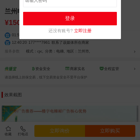
兰州电梯广告
登录
¥
150.00
还没有账号?
立即注册
01:59:39
189****2617
联系了该媒体所在商家
12:40:20
177****7961
联系了该媒体所在商家
04:12:36
181****8167
联系了该媒体所在商家
服务参数
模式：cpc
,
分类：电梯
,
地区：兰州市
,
04:16:44
181****0078
联系了该媒体所在商家
01:50:54
192****2334
联系了该媒体所在商家
资金安全
商家实名
全程监管
03:40:56
157****6971
联系了该媒体所在商家
请选择线上担保交易，线下交易资金安全不受平台保护
10:08:47
155****5272
联系了该媒体所在商家
02:32:27
176****3456
联系了该媒体所在商家
效果截图
04:09:07
182****6963
联系了该媒体所在商家
11:44:28
130****3379
联系了该媒体所在商家
08:36:41
191****0991
联系了该媒体所在商家
05:24:34
186****8762
联系了该媒体所在商家
06:11:20
166****9198
联系了该媒体所在商家
立即询价
立即购买
05:17:23
182****1341
联系了该媒体所在商家
收藏
打电话