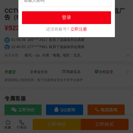
CCTV1_《新闻联播前》周一至周日18:55点广
告（5秒/次）
登录
¥
92300.00
还没有账号?
立即注册
01:59:39
189****2617
联系了该媒体所在商家
12:40:20
177****7961
联系了该媒体所在商家
04:12:36
181****8167
联系了该媒体所在商家
服务参数
模式：cpt
,
分类：电视
,
地区：北京
,
04:16:44
181****0078
联系了该媒体所在商家
01:50:54
192****2334
联系了该媒体所在商家
资金安全
商家实名
全程监管
03:40:56
157****6971
联系了该媒体所在商家
请选择线上担保交易，线下交易资金安全不受平台保护
10:08:47
155****5272
联系了该媒体所在商家
02:32:27
176****3456
联系了该媒体所在商家
04:09:07
182****6963
联系了该媒体所在商家
专属客服
11:44:28
130****3379
联系了该媒体所在商家
立即询价
QQ咨询
电话咨询
08:36:41
191****0991
联系了该媒体所在商家
05:24:34
186****8762
联系了该媒体所在商家
立即询价
立即购买
06:11:20
166****9198
联系了该媒体所在商家
收藏
打电话
效果截图
05:17:23
182****1341
联系了该媒体所在商家