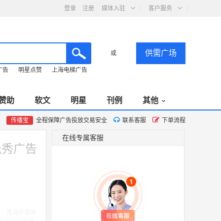
登录
注册
媒体入驻
客户服务
供需广场
或
广告
明星点赞
上海电梯广告
赞助
软文
明星
刊例
其他
传播宝
全程保障广告投放交易安全
联系客服
下单流程
在线专属客服
光秀广告
汇、淮海中路等