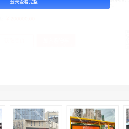
心商务区，延伸至徐汇滨江、漕河泾开发区等产业重点规划区。地铁1号线贯穿项目，
登录查看完整
线，贯穿多个城际交通枢纽。比邻上海市区内唯一大型游乐园——锦江乐园。
￥200000.00
格：
加入购物车
获取底价
手
03:40:56
157****6971
联系了该媒体所在商家
10:08:47
155****5272
联系了该媒体所在商家
02:32:27
176****3456
联系了该媒体所在商家
04:09:07
182****6963
联系了该媒体所在商家
11:44:28
130****3379
联系了该媒体所在商家
08:36:41
191****0991
联系了该媒体所在商家
05:24:34
186****8762
联系了该媒体所在商家
06:11:20
166****9198
联系了该媒体所在商家
05:17:23
182****1341
联系了该媒体所在商家