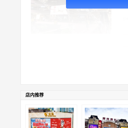
核
沿
价
店内推荐