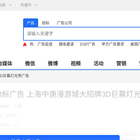
社群
传播号
产品
招标
广告公司
热:
广告投放
媒体邀请
DSP广告
甲方广告需求
美国
自媒体
微信
微博
视频
活动
营销
3D巨幕灯光秀广告
地标广告 上海中庚漫游城大招牌3D巨幕灯
向地区： 上海
类：灯光秀
费模式：cpt
告投放注意事项：位于南方商圈核心C位中庚漫游城，总占地面积15万方，北接徐家