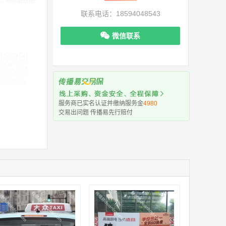
上海南站铁路
联系电话：18594048543
微信联系
机下单更便捷
服务商已实名认证并缴纳服务金
4980
交易出问题 传播易先行赔付