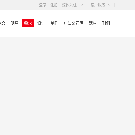
登录
注册
媒体入驻
客户服务
软文
明星
需求
设计
制作
广告公司库
器材
刊例