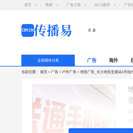
首页
榜单
广告方案
MCN服务
广告
广告
海外
全部媒体分类
当前位置：
首页
>
广告
>
户外广告
>
地铁广告_长沙地铁圭塘站4号线/5
道
面
分
收