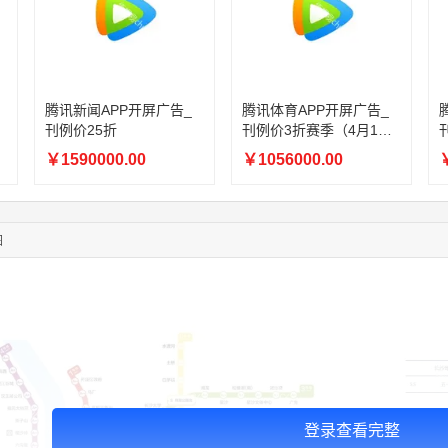
05:24:34
186****8762
联系了该媒体所在商家
06:11:20
166****9198
联系了该媒体所在商家
02:28:16
183****1249
联系了该媒体所在商家
05:13:40
159****9700
联系了该媒体所在商家
08:52:47
155****6115
联系了该媒体所在商家
腾讯新闻APP开屏广告_
腾讯体育APP开屏广告_
03:27:46
181****7631
联系了该媒体所在商家
刊例价25折
刊例价3折赛季（4月1日-
8月8日）
03:18:49
173****0620
联系了该媒体所在商家
￥1590000.00
￥1056000.00
￥
03:20:56
156****3374
联系了该媒体所在商家
03:42:33
158****0746
联系了该媒体所在商家
01:59:39
189****2617
联系了该媒体所在商家
图
12:40:20
177****7961
联系了该媒体所在商家
登录查看完整