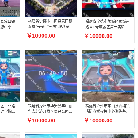
福建省宁德市古田县黄田镇
南县棠口镇
福建省宁德市蕉城区蕉城南
双坑油画村 “三防” 理念基地
上源中小微
路 41 号蕉城区第一实验小
（三防体验馆）库区移民休
闲广场 12
学（西校区）校园中心休闲
￥10000.00
￥10000.00
闲广场户外全彩 LED
广告
广场户外全彩 LED 屏
平区工业路
福建省漳州市华安县丰山镇
福建省漳州市东山县西埔镇
技师学院校
华安经济开发区便民公园中
消防救援指挥中心训练基地
外全彩 L
心休闲广场 12㎡高清户外 L
大门广场政府机关户外全彩
￥10000.00
￥10000.00
ED 广告大屏
LED