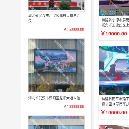
湖北省武汉市江汉区解放大道与江
福建省宁德市屏
汉...
溪角洋工业园区
￥150000.00
双创产业园中心休
￥10000.00
㎡高清户外 LED 
湖北省武汉市汉阳区龙阳大道人信...
福建省南平市延
育才里 8 号南平
￥100000.00
园中心休闲广场户
￥10000.00
ED 屏