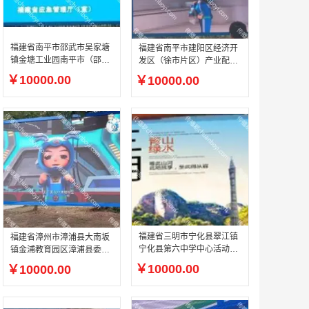
福建省南平市邵武市吴家塘
福建省南平市建阳区经济开
镇金塘工业园南平市（邵
发区（徐市片区）产业配套
武）危险化学品应急救援中
中心休闲广场户外全彩 LED
￥10000.00
￥10000.00
心安全文化园中心休闲广场
屏
户外全彩 LED 屏
福建省三明市宁化县翠江镇
福建省漳州市漳浦县大南坂
宁化县第六中学中心活动广
镇金浦教育园区漳浦县委党
场 12㎡高清户外 LED 广告
校文体活动广场文体场馆户
￥10000.00
￥10000.00
大屏
外全彩 LED 屏