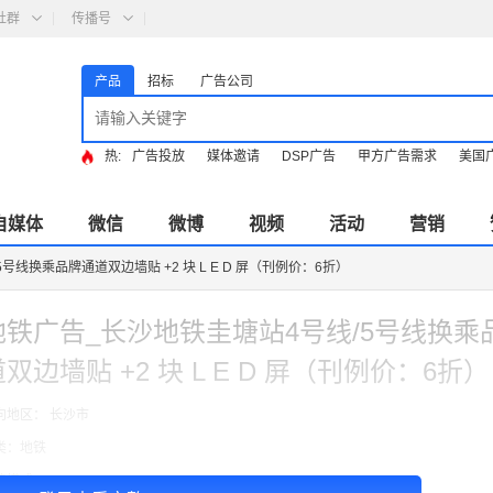
社群
传播号
产品
招标
广告公司
热:
广告投放
媒体邀请
DSP广告
甲方广告需求
美国
自媒体
微信
微博
视频
活动
营销
号线换乘品牌通道双边墙贴 +2 块 L E D 屏（刊例价：6折）
地铁广告_长沙地铁圭塘站4号线/5号线换乘
双边墙贴 +2 块 L E D 屏（刊例价：6折）
向地区： 长沙市
类：地铁
费模式：cpt