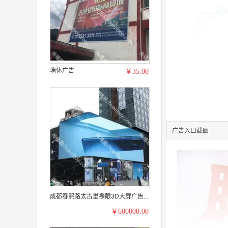
墙体广告
￥35.00
广告入口截图
成都春熙路太古里裸眼3D大屏广告...
￥600000.00