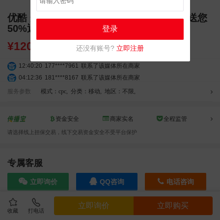
优酷 开户充值一万到账15000 每次续费多送您
50%返点
登录
¥
12000.00
还没有账号?
立即注册
12:40:20
177****7961
联系了该媒体所在商家
04:12:36
181****8167
联系了该媒体所在商家
04:16:44
181****0078
联系了该媒体所在商家
服务参数
模式：cpc
,
分类：移动
,
地区：不限
,
01:50:54
192****2334
联系了该媒体所在商家
03:40:56
157****6971
联系了该媒体所在商家
资金安全
商家实名
全程监管
09:50:33
155****5272
联系了该媒体所在商家
请选择线上担保交易，线下交易资金安全不受平台保护
02:32:27
176****3456
联系了该媒体所在商家
04:09:07
182****6963
联系了该媒体所在商家
11:44:28
130****3379
联系了该媒体所在商家
专属客服
08:36:41
191****0991
联系了该媒体所在商家
立即询价
QQ咨询
电话咨询
05:24:34
186****8762
联系了该媒体所在商家
06:11:20
166****9198
联系了该媒体所在商家
立即询价
立即购买
05:17:23
182****1341
联系了该媒体所在商家
收藏
打电话
效果截图
03:00:41
153****4020
联系了该媒体所在商家