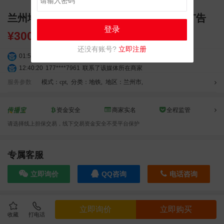
兰州地铁广告 地铁1号线通道十二封灯箱广告
登录
¥
30000.00
还没有账号?
立即注册
01:59:39
189****2617
联系了该媒体所在商家
12:40:20
177****7961
联系了该媒体所在商家
04:12:36
181****8167
联系了该媒体所在商家
服务参数
模式：cpt
,
分类：地铁
,
地区：兰州市
,
04:16:44
181****0078
联系了该媒体所在商家
01:50:54
192****2334
联系了该媒体所在商家
资金安全
商家实名
全程监管
03:40:56
157****6971
联系了该媒体所在商家
请选择线上担保交易，线下交易资金安全不受平台保护
10:08:47
155****5272
联系了该媒体所在商家
02:32:27
176****3456
联系了该媒体所在商家
04:09:07
182****6963
联系了该媒体所在商家
专属客服
11:44:28
130****3379
联系了该媒体所在商家
立即询价
QQ咨询
电话咨询
08:36:41
191****0991
联系了该媒体所在商家
05:24:34
186****8762
联系了该媒体所在商家
06:11:20
166****9198
联系了该媒体所在商家
效果截图
立即询价
立即购买
05:17:23
182****1341
联系了该媒体所在商家
收藏
打电话