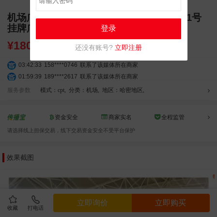
机场广告 新疆哈密机场出港9号、10号、11号
挂牌广告位
登录
¥
180000.00
还没有账号?
立即注册
03:42:33
158****0746
联系了该媒体所在商家
01:59:39
189****2617
联系了该媒体所在商家
12:40:20
177****7961
联系了该媒体所在商家
服务参数
模式：cpt
,
分类：机场
,
地区：哈密地区
,
04:12:36
181****8167
联系了该媒体所在商家
04:16:44
181****0078
联系了该媒体所在商家
资金安全
商家实名
全程监管
01:50:54
192****2334
联系了该媒体所在商家
请选择线上担保交易，线下交易资金安全不受平台保护
03:40:56
157****6971
联系了该媒体所在商家
10:08:47
155****5272
联系了该媒体所在商家
效果截图
02:32:27
176****3456
联系了该媒体所在商家
04:09:07
182****6963
联系了该媒体所在商家
11:44:28
130****3379
联系了该媒体所在商家
08:36:41
191****0991
联系了该媒体所在商家
立即询价
立即购买
05:24:34
186****8762
联系了该媒体所在商家
收藏
打电话
06:11:20
166****9198
联系了该媒体所在商家