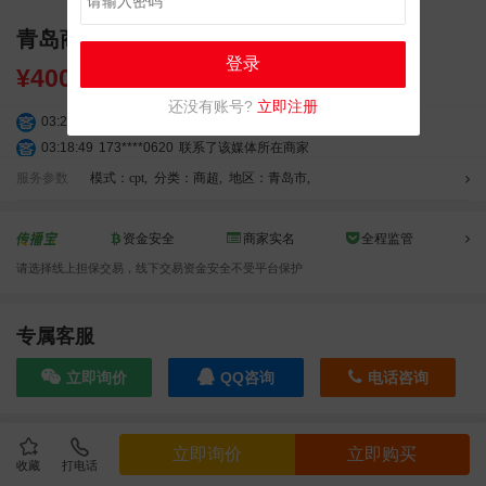
青岛商圈购物中心停车场车库灯箱广告
登录
¥
40000.00
还没有账号?
立即注册
03:27:46
181****7631
联系了该媒体所在商家
03:18:49
173****0620
联系了该媒体所在商家
03:20:56
156****3374
联系了该媒体所在商家
服务参数
模式：cpt
,
分类：商超
,
地区：青岛市
,
03:42:33
158****0746
联系了该媒体所在商家
01:59:39
189****2617
联系了该媒体所在商家
资金安全
商家实名
全程监管
12:40:20
177****7961
联系了该媒体所在商家
请选择线上担保交易，线下交易资金安全不受平台保护
04:12:36
181****8167
联系了该媒体所在商家
04:16:44
181****0078
联系了该媒体所在商家
01:50:54
192****2334
联系了该媒体所在商家
专属客服
03:40:56
157****6971
联系了该媒体所在商家
立即询价
QQ咨询
电话咨询
10:08:47
155****5272
联系了该媒体所在商家
02:32:27
176****3456
联系了该媒体所在商家
04:09:07
182****6963
联系了该媒体所在商家
效果截图
立即询价
立即购买
11:44:28
130****3379
联系了该媒体所在商家
收藏
打电话