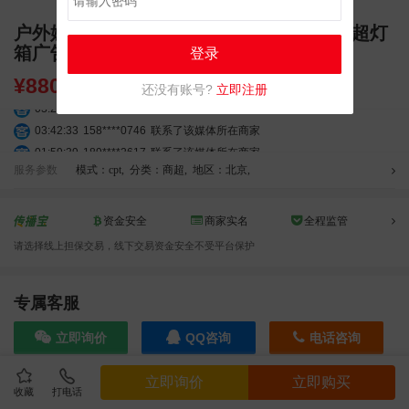
户外媒体 北京朝阳区北苑东店1482物美商超灯
箱广告
登录
¥
880.00
还没有账号?
立即注册
03:20:56
156****3374
联系了该媒体所在商家
03:42:33
158****0746
联系了该媒体所在商家
01:59:39
189****2617
联系了该媒体所在商家
服务参数
模式：cpt
,
分类：商超
,
地区：北京
,
12:40:20
177****7961
联系了该媒体所在商家
04:12:36
181****8167
联系了该媒体所在商家
04:16:44
181****0078
联系了该媒体所在商家
资金安全
商家实名
全程监管
01:50:54
192****2334
联系了该媒体所在商家
请选择线上担保交易，线下交易资金安全不受平台保护
03:40:56
157****6971
联系了该媒体所在商家
10:08:47
155****5272
联系了该媒体所在商家
专属客服
02:32:27
176****3456
联系了该媒体所在商家
04:09:07
182****6963
联系了该媒体所在商家
立即询价
QQ咨询
电话咨询
11:44:28
130****3379
联系了该媒体所在商家
08:36:41
191****0991
联系了该媒体所在商家
立即询价
立即购买
05:24:34
186****8762
联系了该媒体所在商家
收藏
打电话
效果截图