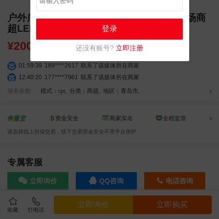
户外广告 山东青岛李沧区北方国贸购物广场商
超LED大屏广告
登录
¥
20000.00
还没有账号?
立即注册
01:59:39
189****2617
联系了该媒体所在商家
12:40:20
177****7961
联系了该媒体所在商家
04:12:36
181****8167
联系了该媒体所在商家
服务参数
模式：cpt
,
分类：商超
,
地区：青岛市
,
04:16:44
181****0078
联系了该媒体所在商家
01:50:54
192****2334
联系了该媒体所在商家
资金安全
商家实名
全程监管
03:40:56
157****6971
联系了该媒体所在商家
请选择线上担保交易，线下交易资金安全不受平台保护
10:08:47
155****5272
联系了该媒体所在商家
02:32:27
176****3456
联系了该媒体所在商家
04:09:07
182****6963
联系了该媒体所在商家
专属客服
11:44:28
130****3379
联系了该媒体所在商家
立即询价
QQ咨询
电话咨询
08:36:41
191****0991
联系了该媒体所在商家
05:24:34
186****8762
联系了该媒体所在商家
立即询价
立即购买
06:11:20
166****9198
联系了该媒体所在商家
收藏
打电话
效果截图
05:17:23
182****1341
联系了该媒体所在商家