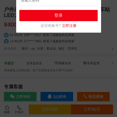
户外广告 山东菏泽牡丹区菏泽汽车总站汽车站
LED大屏广告
登录
¥
40000.00
还没有账号?
立即注册
01:59:39
189****2617
联系了该媒体所在商家
12:40:20
177****7961
联系了该媒体所在商家
04:12:36
181****8167
联系了该媒体所在商家
服务参数
模式：cpt
,
分类：客运站
,
地区：菏泽市
,
04:16:44
181****0078
联系了该媒体所在商家
01:50:54
192****2334
联系了该媒体所在商家
资金安全
商家实名
全程监管
03:40:56
157****6971
联系了该媒体所在商家
请选择线上担保交易，线下交易资金安全不受平台保护
10:08:47
155****5272
联系了该媒体所在商家
02:32:27
176****3456
联系了该媒体所在商家
04:09:07
182****6963
联系了该媒体所在商家
专属客服
11:44:28
130****3379
联系了该媒体所在商家
立即询价
QQ咨询
电话咨询
08:36:41
191****0991
联系了该媒体所在商家
05:24:34
186****8762
联系了该媒体所在商家
立即询价
立即购买
10:41:47
139****8472
联系了该媒体所在商家
收藏
打电话
效果截图
02:28:16
183****1249
联系了该媒体所在商家