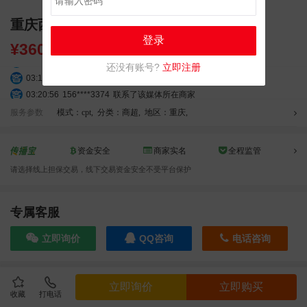
重庆西城龙湖天街
登录
¥
36000.00
03:27:46
181****7631
联系了该媒体所在商家
还没有账号?
立即注册
03:18:49
173****0620
联系了该媒体所在商家
03:20:56
156****3374
联系了该媒体所在商家
03:42:33
158****0746
联系了该媒体所在商家
服务参数
模式：cpt
,
分类：商超
,
地区：重庆
,
01:59:39
189****2617
联系了该媒体所在商家
12:40:20
177****7961
联系了该媒体所在商家
资金安全
商家实名
全程监管
04:12:36
181****8167
联系了该媒体所在商家
请选择线上担保交易，线下交易资金安全不受平台保护
04:16:44
181****0078
联系了该媒体所在商家
01:50:54
192****2334
联系了该媒体所在商家
03:40:56
157****6971
联系了该媒体所在商家
专属客服
10:08:47
155****5272
联系了该媒体所在商家
立即询价
QQ咨询
电话咨询
02:32:27
176****3456
联系了该媒体所在商家
04:09:07
182****6963
联系了该媒体所在商家
11:44:28
130****3379
联系了该媒体所在商家
效果截图
立即询价
立即购买
08:36:41
191****0991
联系了该媒体所在商家
收藏
打电话