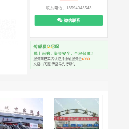
联系电话：18594048543
微信联系
机下单更便捷
服务商已实名认证并缴纳服务金
4980
交易出问题 传播易先行赔付