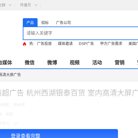
社群
传播号
产品
招标
广告公司
热:
广告投放
媒体邀请
DSP广告
甲方广告需求
美国
自媒体
微信
微博
视频
活动
营销
内高清大屏广告
商超广告 杭州西湖银泰百货 室内高清大屏
向地区： 杭州市
类：商超
费模式：cpt
告投放注意事项：以上：2周的价格，媒体规格：4.6*2.5=11.5㎡
登录查看完整