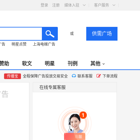
登录
注册
媒体入驻
客户服务
供需广场
或
广告
明星点赞
上海电梯广告
赞助
软文
明星
刊例
其他
传播宝
全程保障广告投放交易安全
联系客服
下单流程
在线专属客服
广告