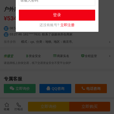
户外广告 南京地铁风盛灯箱媒体 LED广告
登录
¥
534000.00
还没有账号?
立即注册
08:52:47
155****6115
联系了该媒体所在商家
03:27:46
181****7631
联系了该媒体所在商家
03:18:49
173****0620
联系了该媒体所在商家
服务参数
模式：cpt
,
分类：地铁
,
地区：南京市
,
03:20:56
156****3374
联系了该媒体所在商家
03:42:33
158****0746
联系了该媒体所在商家
资金安全
商家实名
全程监管
01:59:39
189****2617
联系了该媒体所在商家
请选择线上担保交易，线下交易资金安全不受平台保护
12:40:20
177****7961
联系了该媒体所在商家
04:12:36
181****8167
联系了该媒体所在商家
03:23:40
136****6152
联系了该媒体所在商家
专属客服
04:16:44
181****0078
联系了该媒体所在商家
立即询价
QQ咨询
电话咨询
01:50:54
192****2334
联系了该媒体所在商家
03:40:56
157****6971
联系了该媒体所在商家
10:08:47
155****5272
联系了该媒体所在商家
效果截图
立即询价
立即购买
02:32:27
176****3456
联系了该媒体所在商家
收藏
打电话
04:09:07
182****6963
联系了该媒体所在商家