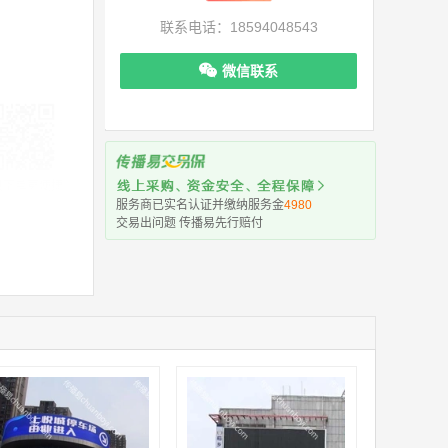
联系电话：18594048543
微信联系
机下单更便捷
服务商已实名认证并缴纳服务金
4980
交易出问题 传播易先行赔付