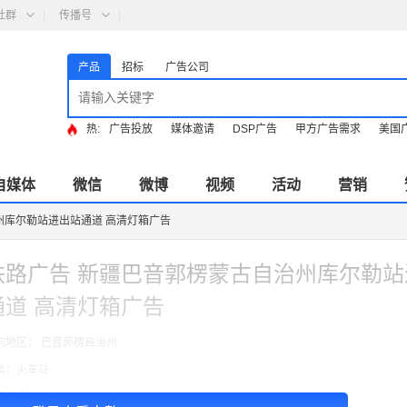
社群
传播号
产品
招标
广告公司
热:
广告投放
媒体邀请
DSP广告
甲方广告需求
美国
自媒体
微信
微博
视频
活动
营销
州库尔勒站进出站通道 高清灯箱广告
铁路广告 新疆巴音郭楞蒙古自治州库尔勒站
通道 高清灯箱广告
向地区： 巴音郭楞自治州
类：火车站
费模式：cpt