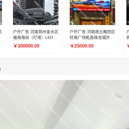
05:17:23
182****1341
联系了该媒体所在商家
03:00:41
153****4020
联系了该媒体所在商家
05:19:34
150****6182
联系了该媒体所在商家
03:27:46
181****7631
联系了该媒体所在商家
区
户外广告 河南郑州金水区
户外广告 河南商丘睢阳区
03:18:49
173****0620
联系了该媒体所在商家
大
瀚海海尚（灯塔）LED大
旺角广场乾昌珠宝城外墙
03:20:56
156****3374
联系了该媒体所在商家
屏广告
LED大屏广告
￥300000.00
￥25000.00
￥
03:42:33
158****0746
联系了该媒体所在商家
01:59:39
189****2617
联系了该媒体所在商家
12:40:20
177****7961
联系了该媒体所在商家
04:12:36
181****8167
联系了该媒体所在商家
图