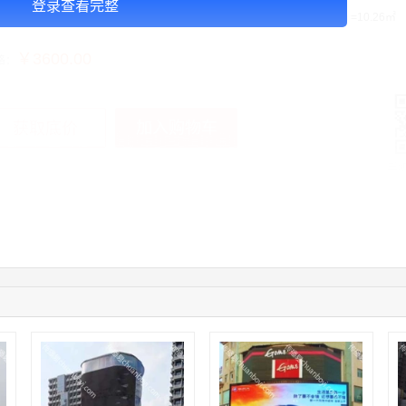
登录查看完整
告投放注意事项：以上：1个月的价格，媒体尺寸(W*H)：580cm x 180cm =10.26㎡
￥3600.00
格：
加入购物车
获取底价
手
04:16:44
181****0078
联系了该媒体所在商家
01:50:54
192****2334
联系了该媒体所在商家
03:40:56
157****6971
联系了该媒体所在商家
10:08:47
155****5272
联系了该媒体所在商家
02:32:27
176****3456
联系了该媒体所在商家
04:09:07
182****6963
联系了该媒体所在商家
11:44:28
130****3379
联系了该媒体所在商家
08:36:41
191****0991
联系了该媒体所在商家
05:24:34
186****8762
联系了该媒体所在商家
06:11:20
166****9198
联系了该媒体所在商家