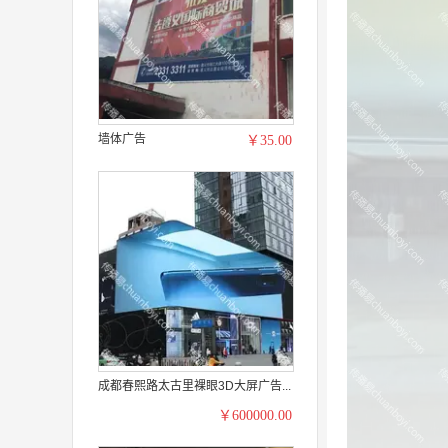
墙体广告
￥35.00
成都春熙路太古里裸眼3D大屏广告...
￥600000.00