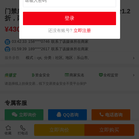
门禁广告_乐山市社区广告，周/面（刊例价1.2
折，两周十面起投）
登录
¥
430.00
还没有账号?
立即注册
03:42:33
158****0746
联系了该媒体所在商家
01:59:39
189****2617
联系了该媒体所在商家
12:40:20
177****7961
联系了该媒体所在商家
服务参数
模式：cpt
,
分类：社区
,
地区：乐山市
,
04:12:36
181****8167
联系了该媒体所在商家
04:16:44
181****0078
联系了该媒体所在商家
资金安全
商家实名
全程监管
01:50:54
192****2334
联系了该媒体所在商家
请选择线上担保交易，线下交易资金安全不受平台保护
03:40:56
157****6971
联系了该媒体所在商家
10:08:47
155****5272
联系了该媒体所在商家
02:32:27
176****3456
联系了该媒体所在商家
专属客服
04:09:07
182****6963
联系了该媒体所在商家
立即询价
QQ咨询
电话咨询
11:44:28
130****3379
联系了该媒体所在商家
08:36:41
191****0991
联系了该媒体所在商家
立即询价
立即购买
05:24:34
186****8762
联系了该媒体所在商家
收藏
打电话
效果截图
06:11:20
166****9198
联系了该媒体所在商家