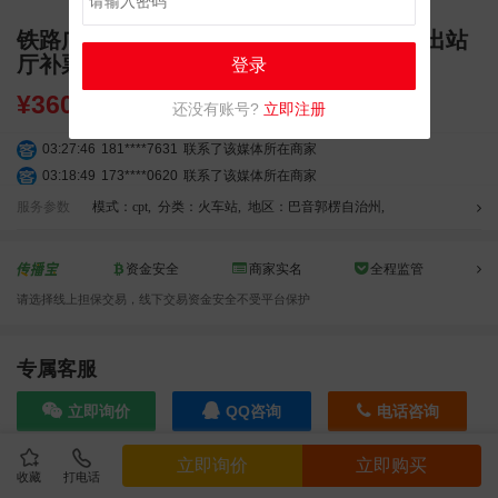
铁路广告 新疆巴音郭楞蒙古自治州和硕站出站
厅补票处上方墙体灯箱广告
登录
¥
3600.00
还没有账号?
立即注册
03:27:46
181****7631
联系了该媒体所在商家
03:18:49
173****0620
联系了该媒体所在商家
03:20:56
156****3374
联系了该媒体所在商家
服务参数
模式：cpt
,
分类：火车站
,
地区：巴音郭楞自治州
,
03:42:33
158****0746
联系了该媒体所在商家
01:59:39
189****2617
联系了该媒体所在商家
资金安全
商家实名
全程监管
12:40:20
177****7961
联系了该媒体所在商家
请选择线上担保交易，线下交易资金安全不受平台保护
04:12:36
181****8167
联系了该媒体所在商家
04:16:44
181****0078
联系了该媒体所在商家
01:50:54
192****2334
联系了该媒体所在商家
专属客服
03:40:56
157****6971
联系了该媒体所在商家
立即询价
QQ咨询
电话咨询
10:08:47
155****5272
联系了该媒体所在商家
02:32:27
176****3456
联系了该媒体所在商家
立即询价
立即购买
04:09:07
182****6963
联系了该媒体所在商家
收藏
打电话
效果截图
11:44:28
130****3379
联系了该媒体所在商家