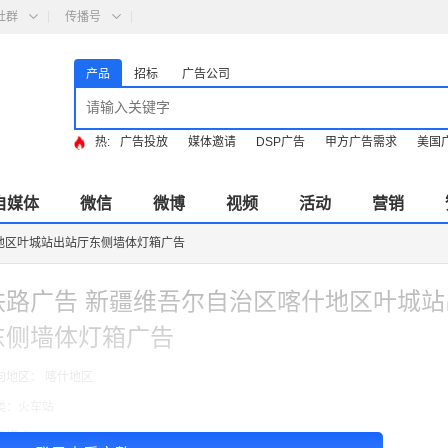
社群
传播号
产品
招标
广告公司
热:
广告投放
媒体邀请
DSP广告
甲方广告需求
美国
自媒体
微信
微博
视频
活动
营销
地区叶城站出站厅东侧墙体灯箱广告
铁路广告 新疆维吾尔自治区喀什地区叶城站
东侧墙体灯箱广告
向地区： 喀什地区
类：火车站
费模式：cpt