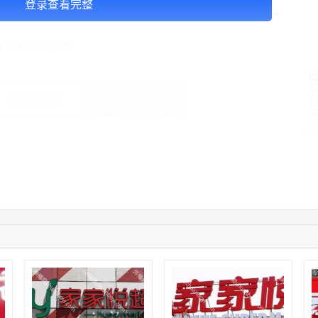
登录查看完整
告投放注意事项：以上：1个月的价格，媒体尺寸(W*H)：600x240cm=14.4
￥3600.00
格：
加入购物车
获取底价
手
02:32:27
176****3456
联系了该媒体所在商家
04:09:07
182****6963
联系了该媒体所在商家
11:44:28
130****3379
联系了该媒体所在商家
08:36:41
191****0991
联系了该媒体所在商家
05:24:34
186****8762
联系了该媒体所在商家
10:41:47
139****8472
联系了该媒体所在商家
02:28:16
183****1249
联系了该媒体所在商家
05:13:40
159****9700
联系了该媒体所在商家
08:52:47
155****6115
联系了该媒体所在商家