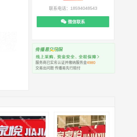
联系电话：18594048543
微信联系
机下单更便捷
服务商已实名认证并缴纳服务金
4980
交易出问题 传播易先行赔付