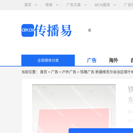
首页
榜单
广告方案
MCN服务
广告
广告
海外
全部媒体分类
当前位置：
首页
>
广告
>
户外广告
>
铁路广告 新疆维吾尔自治区喀什
面
分
收