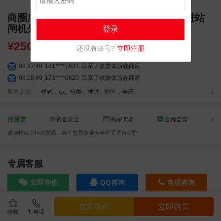
商圈广告 重庆小龙坎品牌站厅专区C站厅进站
闸机外 灯箱广告
登录
¥
250000.00
还没有账号?
立即注册
03:27:46
181****7631
联系了该媒体所在商家
03:18:49
173****0620
联系了该媒体所在商家
03:20:56
156****3374
联系了该媒体所在商家
服务参数
模式：cpt
,
分类：地铁
,
地区：重庆
,
03:42:33
158****0746
联系了该媒体所在商家
01:59:39
189****2617
联系了该媒体所在商家
资金安全
商家实名
全程监管
12:40:20
177****7961
联系了该媒体所在商家
请选择线上担保交易，线下交易资金安全不受平台保护
04:12:36
181****8167
联系了该媒体所在商家
03:23:40
136****6152
联系了该媒体所在商家
04:16:44
181****0078
联系了该媒体所在商家
专属客服
01:50:54
192****2334
联系了该媒体所在商家
立即询价
QQ咨询
电话咨询
03:40:56
157****6971
联系了该媒体所在商家
10:08:47
155****5272
联系了该媒体所在商家
立即询价
立即购买
02:32:27
176****3456
联系了该媒体所在商家
收藏
打电话
效果截图
04:09:07
182****6963
联系了该媒体所在商家