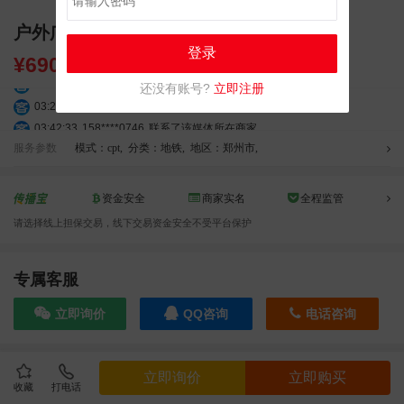
户外广告 郑州地铁梯楣S+ 高清大屏广告
登录
¥
69000.00
03:18:49
173****0620
联系了该媒体所在商家
还没有账号?
立即注册
03:20:56
156****3374
联系了该媒体所在商家
03:42:33
158****0746
联系了该媒体所在商家
01:59:39
189****2617
联系了该媒体所在商家
服务参数
模式：cpt
,
分类：地铁
,
地区：郑州市
,
12:40:20
177****7961
联系了该媒体所在商家
04:12:36
181****8167
联系了该媒体所在商家
资金安全
商家实名
全程监管
04:16:44
181****0078
联系了该媒体所在商家
请选择线上担保交易，线下交易资金安全不受平台保护
01:50:54
192****2334
联系了该媒体所在商家
03:40:56
157****6971
联系了该媒体所在商家
10:08:47
155****5272
联系了该媒体所在商家
专属客服
02:32:27
176****3456
联系了该媒体所在商家
立即询价
QQ咨询
电话咨询
04:09:07
182****6963
联系了该媒体所在商家
11:44:28
130****3379
联系了该媒体所在商家
08:36:41
191****0991
联系了该媒体所在商家
效果截图
立即询价
立即购买
05:24:34
186****8762
联系了该媒体所在商家
收藏
打电话