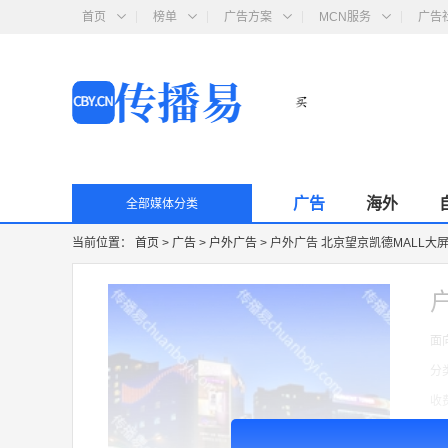
首页
榜单
广告方案
MCN服务
广告
广告
海外
全部媒体分类
当前位置：
首页
>
广告
>
户外广告
>
户外广告 北京望京凯德MALL大
面
分
收
广