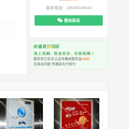
联系电话：18594048543
微信联系
机下单更便捷
服务商已实名认证并缴纳服务金
4980
交易出问题 传播易先行赔付