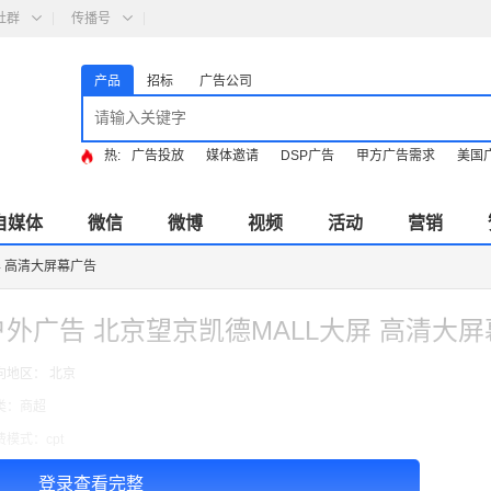
社群
传播号
产品
招标
广告公司
热:
广告投放
媒体邀请
DSP广告
甲方广告需求
美国
自媒体
微信
微博
视频
活动
营销
屏 高清大屏幕广告
户外广告 北京望京凯德MALL大屏 高清大
向地区： 北京
类：商超
费模式：cpt
告投放注意事项：以上1个月的价格
登录查看完整