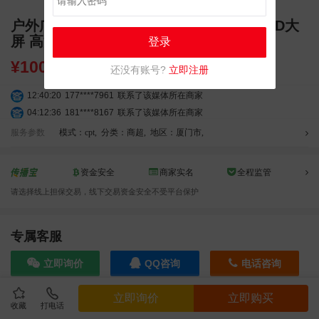
户外广告 福建省厦门市凯宾斯基大酒店LED大
屏 高清大屏广告
登录
¥
100000.00
还没有账号?
立即注册
12:40:20
177****7961
联系了该媒体所在商家
04:12:36
181****8167
联系了该媒体所在商家
04:16:44
181****0078
联系了该媒体所在商家
服务参数
模式：cpt
,
分类：商超
,
地区：厦门市
,
01:50:54
192****2334
联系了该媒体所在商家
03:40:56
157****6971
联系了该媒体所在商家
资金安全
商家实名
全程监管
10:08:47
155****5272
联系了该媒体所在商家
请选择线上担保交易，线下交易资金安全不受平台保护
02:32:27
176****3456
联系了该媒体所在商家
04:09:07
182****6963
联系了该媒体所在商家
11:44:28
130****3379
联系了该媒体所在商家
专属客服
08:36:41
191****0991
联系了该媒体所在商家
立即询价
QQ咨询
电话咨询
05:24:34
186****8762
联系了该媒体所在商家
06:11:20
166****9198
联系了该媒体所在商家
立即询价
立即购买
05:17:23
182****1341
联系了该媒体所在商家
收藏
打电话
效果截图
03:00:41
153****4020
联系了该媒体所在商家