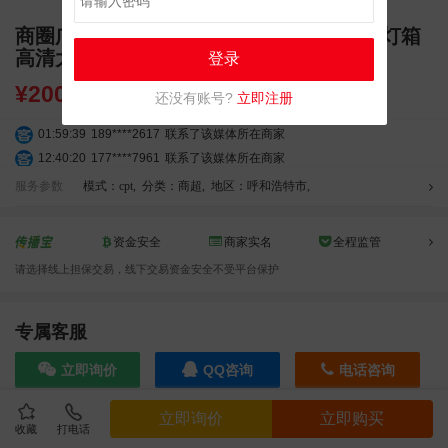
商圈广告 内蒙古呼和浩特维多利天桥固定灯箱
高清大屏广告
登录
¥
200000.00
还没有账号?
立即注册
01:59:39
189****2617
联系了该媒体所在商家
12:40:20
177****7961
联系了该媒体所在商家
04:12:36
181****8167
联系了该媒体所在商家
服务参数
模式：cpt
,
分类：商超
,
地区：呼和浩特市
,
04:16:44
181****0078
联系了该媒体所在商家
01:50:54
192****2334
联系了该媒体所在商家
资金安全
商家实名
全程监管
03:40:56
157****6971
联系了该媒体所在商家
请选择线上担保交易，线下交易资金安全不受平台保护
10:08:47
155****5272
联系了该媒体所在商家
02:32:27
176****3456
联系了该媒体所在商家
04:09:07
182****6963
联系了该媒体所在商家
专属客服
11:44:28
130****3379
联系了该媒体所在商家
立即询价
QQ咨询
电话咨询
08:36:41
191****0991
联系了该媒体所在商家
05:24:34
186****8762
联系了该媒体所在商家
立即询价
立即购买
06:11:20
166****9198
联系了该媒体所在商家
收藏
打电话
效果截图
05:17:23
182****1341
联系了该媒体所在商家