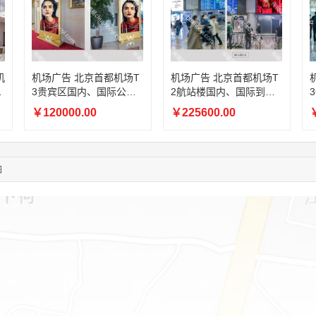
03:00:41
153****4020
联系了该媒体所在商家
08:52:47
155****6115
联系了该媒体所在商家
03:27:46
181****7631
联系了该媒体所在商家
03:18:49
173****0620
联系了该媒体所在商家
03:20:56
156****3374
联系了该媒体所在商家
机
机场广告 北京首都机场T
机场广告 北京首都机场T
息
3贵宾区国内、国际公共
2航站楼国内、国际到达
03:42:33
158****0746
联系了该媒体所在商家
电
区域电子刷屏广告
出口上方LED大屏广告
01:59:39
189****2617
联系了该媒体所在商家
￥120000.00
￥225600.00
￥
12:40:20
177****7961
联系了该媒体所在商家
04:12:36
181****8167
联系了该媒体所在商家
04:16:44
181****0078
联系了该媒体所在商家
图
01:50:54
192****2334
联系了该媒体所在商家