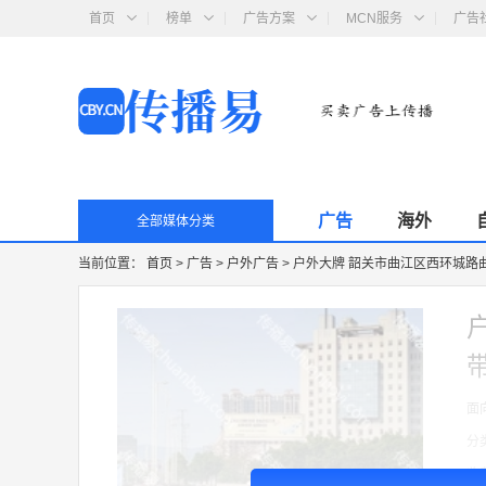
首页
榜单
广告方案
MCN服务
广告
广告
海外
全部媒体分类
当前位置：
首页
>
广告
>
户外广告
>
户外大牌 韶关市曲江区西环城路
面
分
收