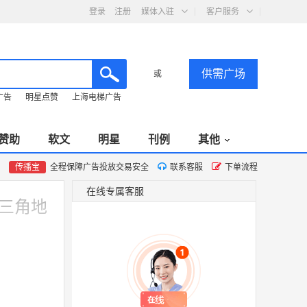
登录
注册
媒体入驻
客户服务
供需广场
或
广告
明星点赞
上海电梯广告
赞助
软文
明星
刊例
其他
传播宝
全程保障广告投放交易安全
联系客服
下单流程
在线专属客服
三角地