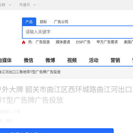
社群
传播号
产品
招标
广告公司
热:
广告投放
媒体邀请
DSP广告
甲方广告需求
美国
自媒体
微信
微博
视频
活动
营销
曲江河出口三角地带T型广告牌广告投放
户外大牌 韶关市曲江区西环城路曲江河出口
带T型广告牌广告投放
向地区： 广东
类：地标
费模式：cpt