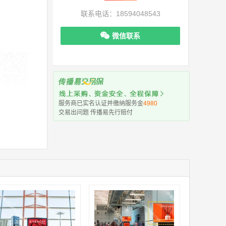
联系电话：18594048543
微信联系
机下单更便捷
服务商已实名认证并缴纳服务金
4980
交易出问题 传播易先行赔付