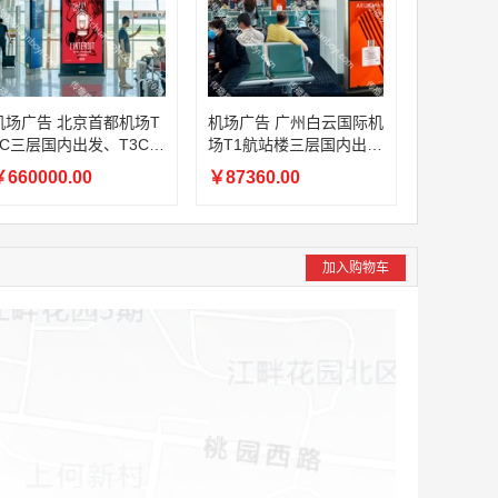
机场广告 北京首都机场T
机场广告 广州白云国际机
3C三层国内出发、T3C二
场T1航站楼三层国内出
层国内夹层、T3C一层国
发、一层国内中转、出发
660000.00
￥87360.00
内远机位出发，T3D二层
及主楼到达厅机场电视广
国内出发LED刷屏广告
告
加入购物车