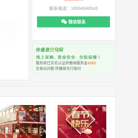
联系电话：18594048543
微信联系
机下单更便捷
服务商已实名认证并缴纳服务金
4980
交易出问题 传播易先行赔付