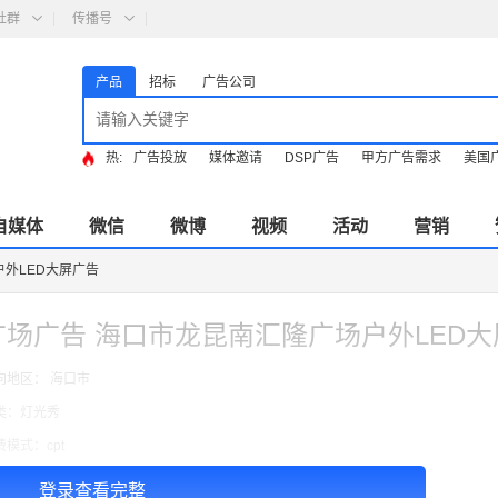
社群
传播号
产品
招标
广告公司
热:
广告投放
媒体邀请
DSP广告
甲方广告需求
美国
自媒体
微信
微博
视频
活动
营销
外LED大屏广告
广场广告 海口市龙昆南汇隆广场户外LED
向地区： 海口市
类：灯光秀
费模式：cpt
告投放注意事项：以上价格按周合作
登录查看完整