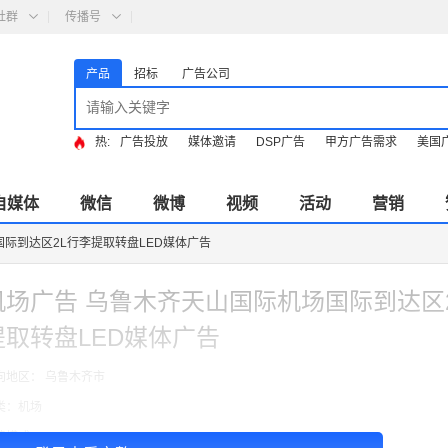
社群
传播号
产品
招标
广告公司
热:
广告投放
媒体邀请
DSP广告
甲方广告需求
美国
自媒体
微信
微博
视频
活动
营销
际到达区2L行李提取转盘LED媒体广告
机场广告 乌鲁木齐天山国际机场国际到达区
提取转盘LED媒体广告
向地区： 乌鲁木齐市
类：机场
费模式：cpt