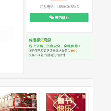
联系电话：18594048543
微信联系
机下单更便捷
服务商已实名认证并缴纳服务金
4980
交易出问题 传播易先行赔付