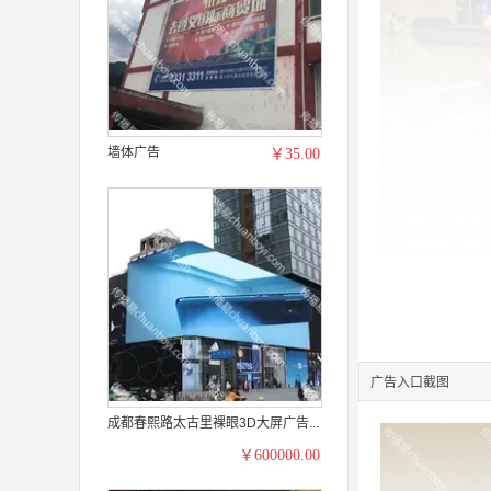
墙体广告
￥35.00
广告入口截图
成都春熙路太古里裸眼3D大屏广告...
￥600000.00