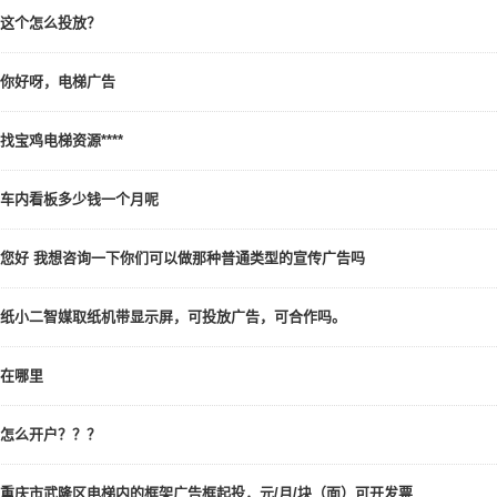
这个怎么投放？
你好呀，电梯广告
找宝鸡电梯资源****
车内看板多少钱一个月呢
您好 我想咨询一下你们可以做那种普通类型的宣传广告吗
纸小二智媒取纸机带显示屏，可投放广告，可合作吗。
在哪里
怎么开户？？？
重庆市武隆区电梯内的框架广告框起投，元/月/块（面）可开发票