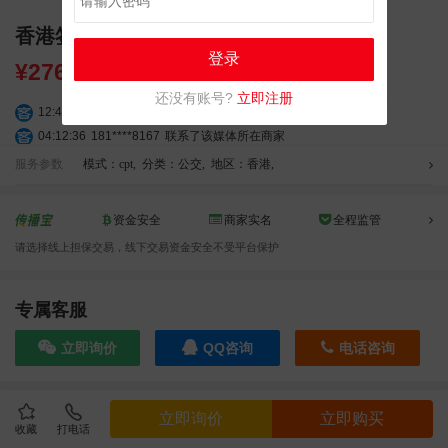
香港签名广告有轨双层巴士车身广告
登录
¥
27600.00
还没有账号?
立即注册
12:40:20
177****7961
联系了该媒体所在商家
04:12:36
181****8167
联系了该媒体所在商家
04:16:44
181****0078
联系了该媒体所在商家
服务参数
模式：cpt
,
分类：公交
,
地区：香港
,
01:50:54
192****2334
联系了该媒体所在商家
03:40:56
157****6971
联系了该媒体所在商家
资金安全
商家实名
全程监管
10:08:47
155****5272
联系了该媒体所在商家
请选择线上担保交易，线下交易资金安全不受平台保护
02:32:27
176****3456
联系了该媒体所在商家
04:09:07
182****6963
联系了该媒体所在商家
11:44:28
130****3379
联系了该媒体所在商家
专属客服
08:36:41
191****0991
联系了该媒体所在商家
立即询价
QQ咨询
电话咨询
05:24:34
186****8762
联系了该媒体所在商家
06:11:20
166****9198
联系了该媒体所在商家
05:17:23
182****1341
联系了该媒体所在商家
效果截图
立即询价
立即购买
03:00:41
153****4020
联系了该媒体所在商家
收藏
打电话