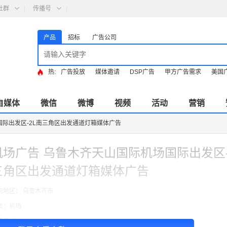
社群
传播号
产品
招标
广告公司
热:
广告投放
媒体邀请
DSP广告
甲方广告需求
美国
自媒体
微信
微博
视频
活动
营销
国际出发区-2L南三角区出发通道灯箱媒体广告
机场广告 乌鲁木齐天山国际机场国际出发区-
三角区出发通道灯箱媒体广告
向地区： 乌鲁木齐市
类：机场
费模式：cpt