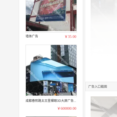
墙体广告
￥35.00
广告入口截图
成都春熙路太古里裸眼3D大屏广告...
￥600000.00