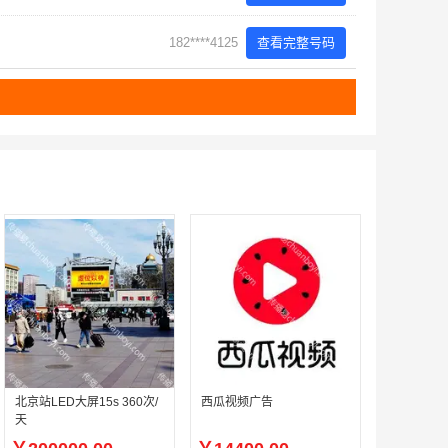
182****4125
查看完整号码
北京站LED大屏15s 360次/
西瓜视频广告
天