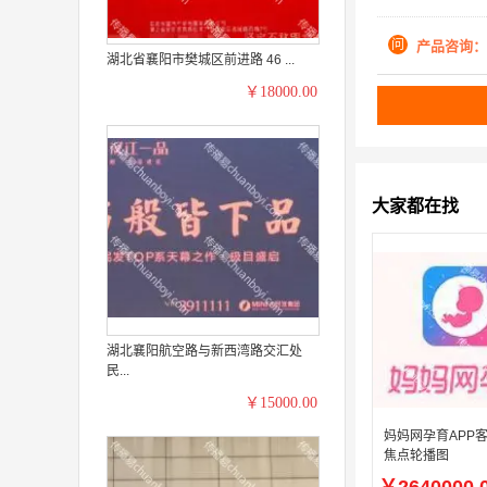
问
产品咨询：
湖北省襄阳市樊城区前进路 46 ...
￥18000.00
大家都在找
湖北襄阳航空路与新西湾路交汇处
民...
￥15000.00
妈妈网孕育APP
焦点轮播图