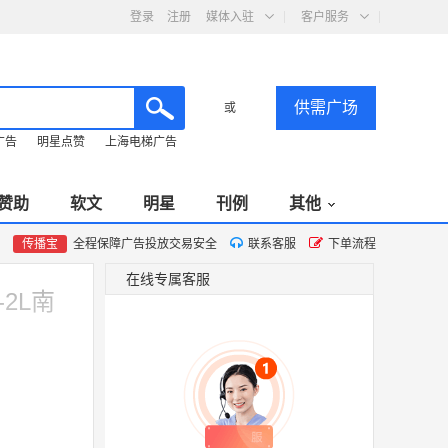
登录
注册
媒体入驻
客户服务
供需广场
或
广告
明星点赞
上海电梯广告
赞助
软文
明星
刊例
其他
传播宝
全程保障广告投放交易安全
联系客服
下单流程
在线专属客服
2L南