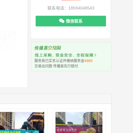
联系电话：18594048543
微信联系
机下单更便捷
服务商已实名认证并缴纳服务金
4980
交易出问题 传播易先行赔付