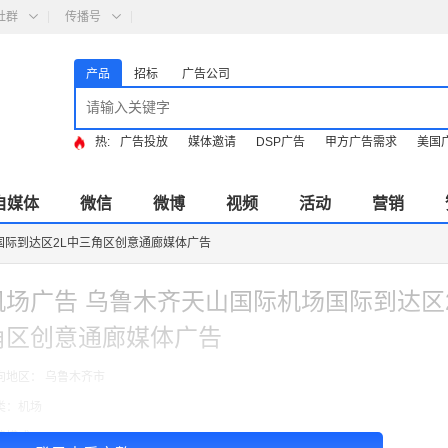
社群
传播号
产品
招标
广告公司
热:
广告投放
媒体邀请
DSP广告
甲方广告需求
美国
自媒体
微信
微博
视频
活动
营销
国际到达区2L中三角区创意通廊媒体广告
机场广告 乌鲁木齐天山国际机场国际到达区
角区创意通廊媒体广告
向地区： 乌鲁木齐市
类：机场
费模式：cpt