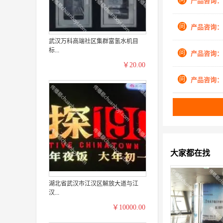
问
产品咨询：
问
产品咨询：
武汉万科高端社区集群富氢水机目
标...
问
产品咨询：
￥20.00
问
产品咨询：
大家都在找
湖北省武汉市江汉区解放大道与江
汉...
￥10000.00