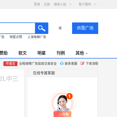
登录
注册
媒体入驻
客户服务
供需广场
或
广告
明星点赞
上海电梯广告
赞助
软文
明星
刊例
其他
传播宝
全程保障广告投放交易安全
联系客服
下单流程
在线专属客服
2L中三