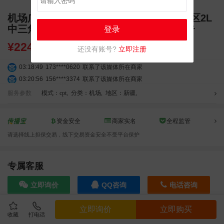
机场广告 乌鲁木齐天山国际机场国际到达区2L
中三角区到达2l-B-NS-DX-08灯箱媒体广告
登录
¥
2240000.00
还没有账号?
立即注册
03:18:49
173****0620
联系了该媒体所在商家
03:20:56
156****3374
联系了该媒体所在商家
03:42:33
158****0746
联系了该媒体所在商家
服务参数
模式：cpt
,
分类：机场
,
地区：新疆
,
01:59:39
189****2617
联系了该媒体所在商家
12:40:20
177****7961
联系了该媒体所在商家
资金安全
商家实名
全程监管
04:12:36
181****8167
联系了该媒体所在商家
请选择线上担保交易，线下交易资金安全不受平台保护
04:16:44
181****0078
联系了该媒体所在商家
01:50:54
192****2334
联系了该媒体所在商家
03:40:56
157****6971
联系了该媒体所在商家
专属客服
10:08:47
155****5272
联系了该媒体所在商家
立即询价
QQ咨询
电话咨询
02:32:27
176****3456
联系了该媒体所在商家
04:09:07
182****6963
联系了该媒体所在商家
立即询价
立即购买
11:44:28
130****3379
联系了该媒体所在商家
收藏
打电话
效果截图
08:36:41
191****0991
联系了该媒体所在商家