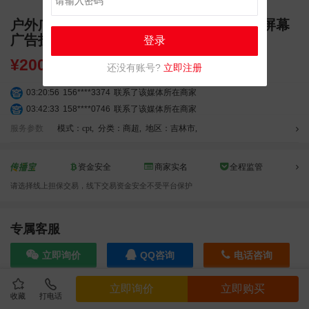
户外广告 吉林十一中（光大灯饰）LED大屏幕
广告投放
登录
¥
20000.00
还没有账号?
立即注册
03:20:56
156****3374
联系了该媒体所在商家
03:42:33
158****0746
联系了该媒体所在商家
01:59:39
189****2617
联系了该媒体所在商家
服务参数
模式：cpt
,
分类：商超
,
地区：吉林市
,
12:40:20
177****7961
联系了该媒体所在商家
04:12:36
181****8167
联系了该媒体所在商家
资金安全
商家实名
全程监管
04:16:44
181****0078
联系了该媒体所在商家
请选择线上担保交易，线下交易资金安全不受平台保护
01:50:54
192****2334
联系了该媒体所在商家
03:40:56
157****6971
联系了该媒体所在商家
10:08:47
155****5272
联系了该媒体所在商家
专属客服
02:32:27
176****3456
联系了该媒体所在商家
立即询价
QQ咨询
电话咨询
04:09:07
182****6963
联系了该媒体所在商家
11:44:28
130****3379
联系了该媒体所在商家
立即询价
立即购买
08:36:41
191****0991
联系了该媒体所在商家
收藏
打电话
效果截图
05:24:34
186****8762
联系了该媒体所在商家