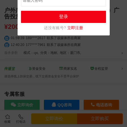
户外广告 福建地标灯光秀（绿发大厦中心）广
告投放
登录
¥
200000.00
还没有账号?
立即注册
01:59:39
189****2617
联系了该媒体所在商家
12:40:20
177****7961
联系了该媒体所在商家
04:12:36
181****8167
联系了该媒体所在商家
服务参数
模式：cpt
,
分类：地标
,
地区：厦门市
,
04:16:44
181****0078
联系了该媒体所在商家
01:50:54
192****2334
联系了该媒体所在商家
资金安全
商家实名
全程监管
03:40:56
157****6971
联系了该媒体所在商家
请选择线上担保交易，线下交易资金安全不受平台保护
10:08:47
155****5272
联系了该媒体所在商家
02:32:27
176****3456
联系了该媒体所在商家
04:09:07
182****6963
联系了该媒体所在商家
专属客服
11:44:28
130****3379
联系了该媒体所在商家
立即询价
QQ咨询
电话咨询
08:36:41
191****0991
联系了该媒体所在商家
05:24:34
186****8762
联系了该媒体所在商家
立即询价
立即购买
06:11:20
166****9198
联系了该媒体所在商家
收藏
打电话
效果截图
05:17:23
182****1341
联系了该媒体所在商家