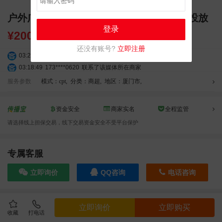
户外广告 厦门万达广场户外LED大屏广告投放
登录
¥
200000.00
还没有账号?
立即注册
03:27:46
181****7631
联系了该媒体所在商家
03:18:49
173****0620
联系了该媒体所在商家
03:20:56
156****3374
联系了该媒体所在商家
服务参数
模式：cpt
,
分类：商超
,
地区：厦门市
,
03:42:33
158****0746
联系了该媒体所在商家
01:59:39
189****2617
联系了该媒体所在商家
资金安全
商家实名
全程监管
12:40:20
177****7961
联系了该媒体所在商家
请选择线上担保交易，线下交易资金安全不受平台保护
04:12:36
181****8167
联系了该媒体所在商家
04:16:44
181****0078
联系了该媒体所在商家
01:50:54
192****2334
联系了该媒体所在商家
专属客服
03:40:56
157****6971
联系了该媒体所在商家
立即询价
QQ咨询
电话咨询
10:08:47
155****5272
联系了该媒体所在商家
02:32:27
176****3456
联系了该媒体所在商家
04:09:07
182****6963
联系了该媒体所在商家
效果截图
立即询价
立即购买
11:44:28
130****3379
联系了该媒体所在商家
收藏
打电话