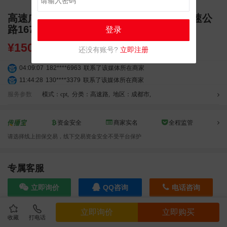
高速广告 成南高速G42线成都至南充段高速公
路167.76KM天桥广告
登录
¥
150000.00
还没有账号?
立即注册
04:09:07
182****6963
联系了该媒体所在商家
11:44:28
130****3379
联系了该媒体所在商家
08:36:41
191****0991
联系了该媒体所在商家
服务参数
模式：cpt
,
分类：高速路
,
地区：成都市
,
05:24:34
186****8762
联系了该媒体所在商家
06:11:20
166****9198
联系了该媒体所在商家
资金安全
商家实名
全程监管
05:17:23
182****1341
联系了该媒体所在商家
请选择线上担保交易，线下交易资金安全不受平台保护
03:00:41
153****4020
联系了该媒体所在商家
08:52:47
155****6115
联系了该媒体所在商家
03:27:46
181****7631
联系了该媒体所在商家
专属客服
03:18:49
173****0620
联系了该媒体所在商家
立即询价
QQ咨询
电话咨询
03:20:56
156****3374
联系了该媒体所在商家
03:42:33
158****0746
联系了该媒体所在商家
立即询价
立即购买
01:59:39
189****2617
联系了该媒体所在商家
收藏
打电话
效果截图
12:40:20
177****7961
联系了该媒体所在商家