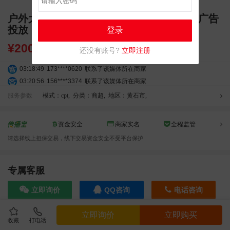
户外大屏 黄石市团城山万达商场 LED大屏广告
投放
登录
¥
20000.00
还没有账号?
立即注册
03:18:49
173****0620
联系了该媒体所在商家
03:20:56
156****3374
联系了该媒体所在商家
03:42:33
158****0746
联系了该媒体所在商家
服务参数
模式：cpt
,
分类：商超
,
地区：黄石市
,
01:59:39
189****2617
联系了该媒体所在商家
12:40:20
177****7961
联系了该媒体所在商家
资金安全
商家实名
全程监管
04:12:36
181****8167
联系了该媒体所在商家
请选择线上担保交易，线下交易资金安全不受平台保护
04:16:44
181****0078
联系了该媒体所在商家
01:50:54
192****2334
联系了该媒体所在商家
03:40:56
157****6971
联系了该媒体所在商家
专属客服
10:08:47
155****5272
联系了该媒体所在商家
立即询价
QQ咨询
电话咨询
02:32:27
176****3456
联系了该媒体所在商家
04:09:07
182****6963
联系了该媒体所在商家
立即询价
立即购买
11:44:28
130****3379
联系了该媒体所在商家
收藏
打电话
效果截图
08:36:41
191****0991
联系了该媒体所在商家