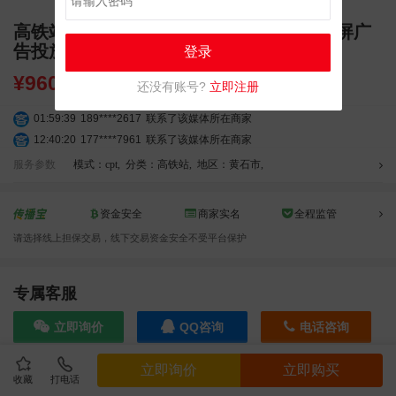
高铁站广告 黄石北站换乘商业中心LED大屏广
告投放
登录
¥
9600.00
还没有账号?
立即注册
01:59:39
189****2617
联系了该媒体所在商家
12:40:20
177****7961
联系了该媒体所在商家
04:12:36
181****8167
联系了该媒体所在商家
服务参数
模式：cpt
,
分类：高铁站
,
地区：黄石市
,
04:16:44
181****0078
联系了该媒体所在商家
01:50:54
192****2334
联系了该媒体所在商家
资金安全
商家实名
全程监管
03:40:56
157****6971
联系了该媒体所在商家
请选择线上担保交易，线下交易资金安全不受平台保护
10:08:47
155****5272
联系了该媒体所在商家
02:32:27
176****3456
联系了该媒体所在商家
04:09:07
182****6963
联系了该媒体所在商家
专属客服
11:44:28
130****3379
联系了该媒体所在商家
立即询价
QQ咨询
电话咨询
08:36:41
191****0991
联系了该媒体所在商家
05:24:34
186****8762
联系了该媒体所在商家
立即询价
立即购买
06:11:20
166****9198
联系了该媒体所在商家
收藏
打电话
效果截图
05:17:23
182****1341
联系了该媒体所在商家