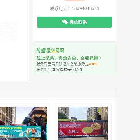
联系电话：18594048543
微信联系
机下单更便捷
服务商已实名认证并缴纳服务金
4980
交易出问题 传播易先行赔付