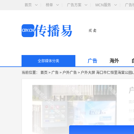
首页
榜单
广告方案
MCN服务
广告
广告
海外
全部媒体分类
当前位置：
首页
>
广告
>
户外广告
>
户外大屏 海口市仁恒里海棠公园L
面
分
收
广