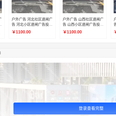
05:19:34
150****6182
联系了该媒体所在商家
03:27:46
181****7631
联系了该媒体所在商家
03:18:49
173****0620
联系了该媒体所在商家
广
户外广告 河北社区道闸广
户外广告 山西社区道闸广
放
告 河北小区道闸广告投放
告 山西小区道闸广告投放
03:20:56
156****3374
联系了该媒体所在商家
价格
价格
03:42:33
158****0746
联系了该媒体所在商家
￥1100.00
￥1100.00
￥
01:59:39
189****2617
联系了该媒体所在商家
12:40:20
177****7961
联系了该媒体所在商家
04:12:36
181****8167
联系了该媒体所在商家
图
04:16:44
181****0078
联系了该媒体所在商家
登录查看完整