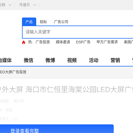
社群
传播号
产品
招标
广告公司
热:
广告投放
媒体邀请
DSP广告
甲方广告需求
美国
自媒体
微信
微博
视频
活动
营销
ED大屏广告投放
户外大屏 海口市仁恒里海棠公园LED大屏
向地区： 海口市
类：商超
费模式：cpt
告投放注意事项：以上价格按月合作
登录查看完整