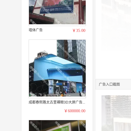
墙体广告
￥35.00
广告入口截图
成都春熙路太古里裸眼3D大屏广告...
￥600000.00