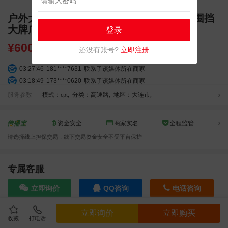
户外大牌 金州区湾里街与鹤大高速交汇处围挡
大牌广告投放
登录
¥
60000.00
还没有账号?
立即注册
03:27:46
181****7631
联系了该媒体所在商家
03:18:49
173****0620
联系了该媒体所在商家
03:20:56
156****3374
联系了该媒体所在商家
服务参数
模式：cpt
,
分类：高速路
,
地区：大连市
,
03:42:33
158****0746
联系了该媒体所在商家
01:59:39
189****2617
联系了该媒体所在商家
资金安全
商家实名
全程监管
12:40:20
177****7961
联系了该媒体所在商家
请选择线上担保交易，线下交易资金安全不受平台保护
04:12:36
181****8167
联系了该媒体所在商家
03:23:40
136****6152
联系了该媒体所在商家
04:16:44
181****0078
联系了该媒体所在商家
专属客服
01:50:54
192****2334
联系了该媒体所在商家
立即询价
QQ咨询
电话咨询
03:40:56
157****6971
联系了该媒体所在商家
10:08:47
155****5272
联系了该媒体所在商家
立即询价
立即购买
02:32:27
176****3456
联系了该媒体所在商家
收藏
打电话
效果截图
04:09:07
182****6963
联系了该媒体所在商家